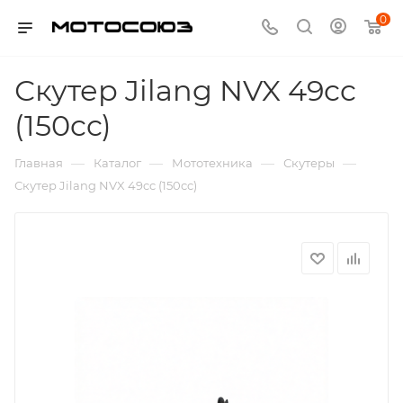
0
Скутер Jilang NVX 49cc
(150cc)
—
—
—
—
Главная
Каталог
Мототехника
Скутеры
Скутер Jilang NVX 49cc (150cc)