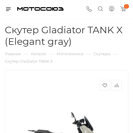
0
Скутер Gladiator TANK X
(Elegant gray)
—
—
—
—
Главная
Каталог
Мототехника
Скутеры
Скутер Gladiator TANK X