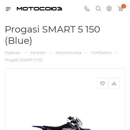
0
Progasi SMART 5 150
(Blue)
—
—
—
—
Главная
Каталог
Мототехника
Питбайки
Progasi SMART 5 150