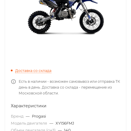
Доставка со склада
Есть в наличии - возможен самовывоз или отправка ТК
день в день. Доставка со склада - перемещение из
Московской области.
Характеристики
Бренд
—
Progasi
Модель двигателя
—
XY156FMJ
Объем двигателя (см3)
—
140