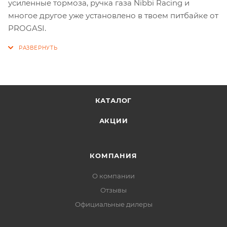
усиленные тормоза, ручка газа Nibbi Racing и
многое другое уже установлено в твоем питбайке от
PROGASI.
КАТАЛОГ
АКЦИИ
КОМПАНИЯ
О компании
Отзывы
Официальные дилеры