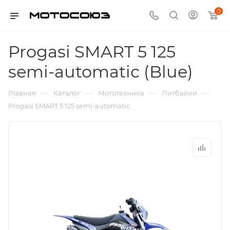
0
Progasi SMART 5 125
semi-automatiс (Blue)
—
—
—
—
Главная
Каталог
Мототехника
Питбайки
Progasi SMART 5 125 semi-automatiс