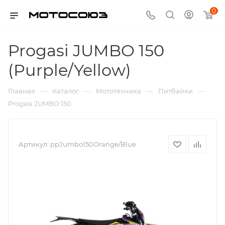
0
Progasi JUMBO 150
(Purple/Yellow)
—
—
—
—
Главная
Каталог
Мототехника
Питбайки
Progasi JUMBO 150
Артикул:
ppJumbo150Orange/Blue