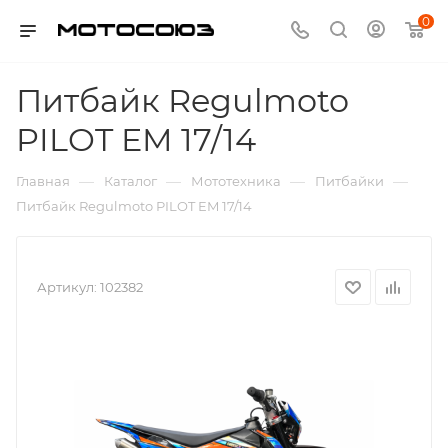
0
Питбайк Regulmoto
PILOT EM 17/14
—
—
—
—
Главная
Каталог
Мототехника
Питбайки
Питбайк Regulmoto PILOT EM 17/14
Артикул:
102382