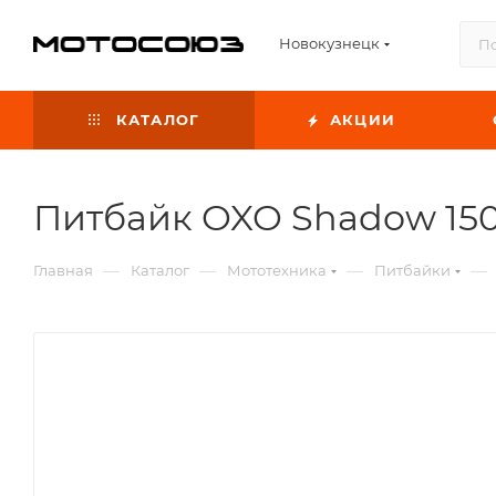
Новокузнецк
КАТАЛОГ
АКЦИИ
Питбайк OXO Shadow 15
—
—
—
—
Главная
Каталог
Мототехника
Питбайки