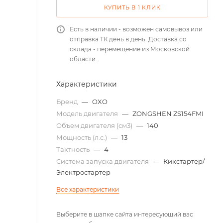
КУПИТЬ В 1 КЛИК
Есть в наличии - возможен самовывоз или
отправка ТК день в день. Доставка со
склада - перемещение из Московской
области.
Характеристики
Бренд
—
OXO
Модель двигателя
—
ZONGSHEN ZS154FMI
Объем двигателя (см3)
—
140
Мощность (л.с.)
—
13
Тактность
—
4
Система запуска двигателя
—
Кикстартер/
Электростартер
Все характеристики
Выберите в шапке сайта интересующий вас