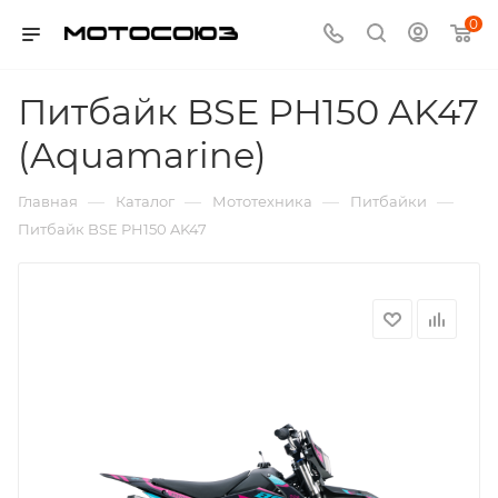
0
Питбайк BSE PH150 AK47
(Aquamarine)
—
—
—
—
Главная
Каталог
Мототехника
Питбайки
Питбайк BSE PH150 AK47