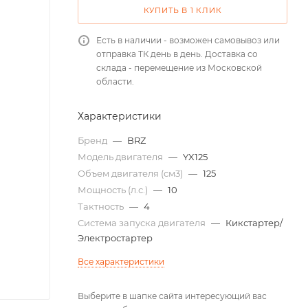
КУПИТЬ В 1 КЛИК
Есть в наличии - возможен самовывоз или
отправка ТК день в день. Доставка со
склада - перемещение из Московской
области.
Характеристики
Бренд
—
BRZ
Модель двигателя
—
YX125
Объем двигателя (см3)
—
125
Мощность (л.с.)
—
10
Тактность
—
4
Система запуска двигателя
—
Кикстартер/
Электростартер
Все характеристики
Выберите в шапке сайта интересующий вас