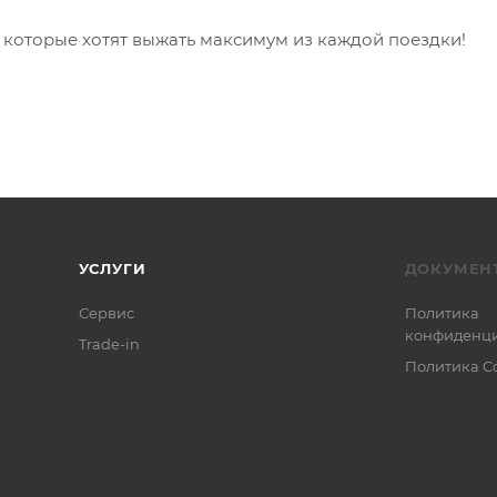
, которые хотят выжать максимум из каждой поездки!
УСЛУГИ
ДОКУМЕН
Сервис
Политика
конфиденци
Trade-in
Политика C