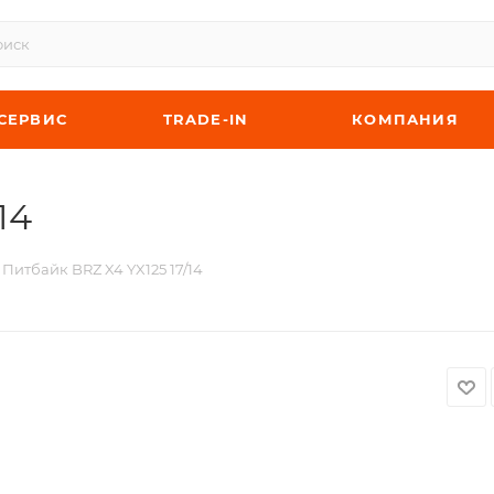
СЕРВИС
TRADE-IN
КОМПАНИЯ
14
Питбайк BRZ X4 YX125 17/14