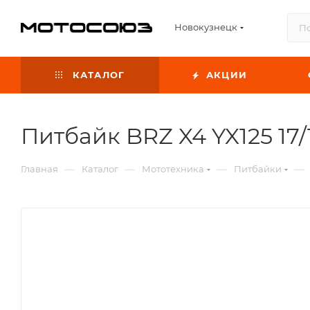
Новокузнецк
КАТАЛОГ
АКЦИИ
Питбайк BRZ X4 YX125 17/
—
—
—
—
Главная
Каталог
Мототехника
Питбайки