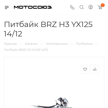
0
Питбайк BRZ H3 YX125
14/12
—
—
—
—
Главная
Каталог
Мототехника
Питбайки
Питбайк BRZ H3 YX125 14/12