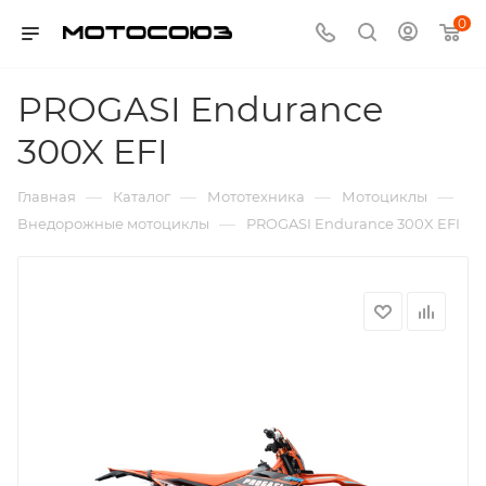
0
PROGASI Endurance
300X EFI
—
—
—
—
Главная
Каталог
Мототехника
Мотоциклы
—
Внедорожные мотоциклы
PROGASI Endurance 300X EFI