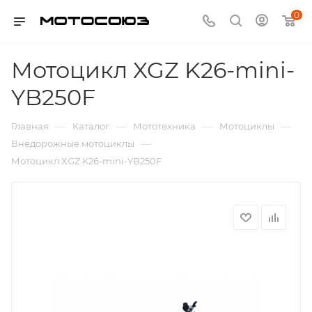
0
Мотоцикл XGZ K26-mini-
YB250F
—
—
—
—
Главная
Каталог
Мототехника
Мотоциклы
—
Внедорожные мотоциклы
Мотоцикл XGZ K26-mini-YB250F