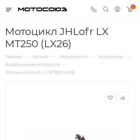
0
Мотоцикл JHLofr LX
MT250 (LX26)
—
—
—
—
Главная
Каталог
Мототехника
Мотоциклы
—
Внедорожные мотоциклы
Мотоцикл JHLofr LX MT250 (LX26)