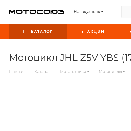
Новокузнецк
КАТАЛОГ
АКЦИИ
Мотоцикл JHL Z5V YBS (
—
—
—
Главная
Каталог
Мототехника
Мотоциклы