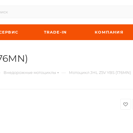
СЕРВИС
TRADE-IN
КОМПАНИЯ
176MN)
—
—
Внедорожные мотоциклы
Мотоцикл JHL Z5V YBS (176MN)