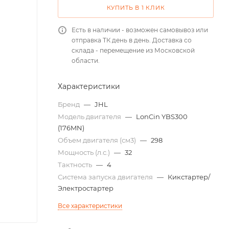
КУПИТЬ В 1 КЛИК
Есть в наличии - возможен самовывоз или
отправка ТК день в день. Доставка со
склада - перемещение из Московской
области.
Характеристики
Бренд
—
JHL
Модель двигателя
—
LonCin YBS300
(176MN)
Объем двигателя (см3)
—
298
Мощность (л.с.)
—
32
Тактность
—
4
Система запуска двигателя
—
Кикстартер/
Электростартер
Все характеристики