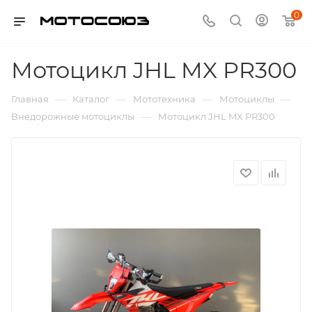
0
Мотоцикл JHL MX PR300
—
—
—
—
Главная
Каталог
Мототехника
Мотоциклы
—
Внедорожные мотоциклы
Мотоцикл JHL MX PR300