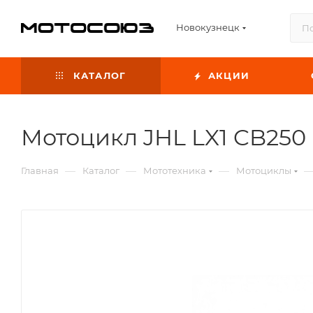
Новокузнецк
КАТАЛОГ
АКЦИИ
Мотоцикл JHL LX1 CB250
—
—
—
Главная
Каталог
Мототехника
Мотоциклы