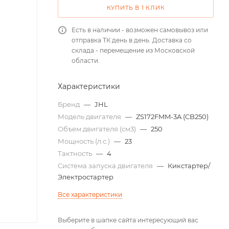
КУПИТЬ В 1 КЛИК
Есть в наличии - возможен самовывоз или
отправка ТК день в день. Доставка со
склада - перемещение из Московской
области.
Характеристики
Бренд
—
JHL
Модель двигателя
—
ZS172FMM-3A (CB250)
Объем двигателя (см3)
—
250
Мощность (л.с.)
—
23
Тактность
—
4
Система запуска двигателя
—
Кикстартер/
Электростартер
Все характеристики
Выберите в шапке сайта интересующий вас