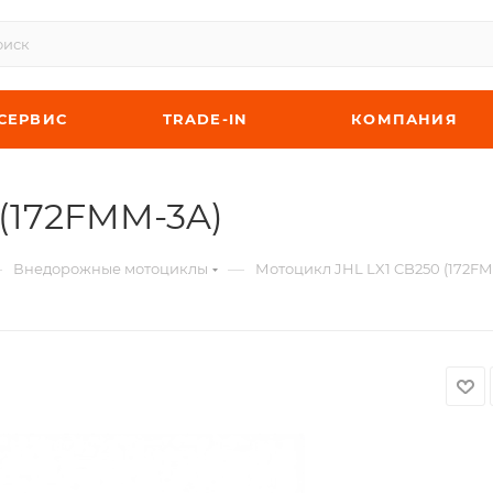
СЕРВИС
TRADE-IN
КОМПАНИЯ
 (172FMM-3A)
—
—
Внедорожные мотоциклы
Мотоцикл JHL LX1 CB250 (172FM