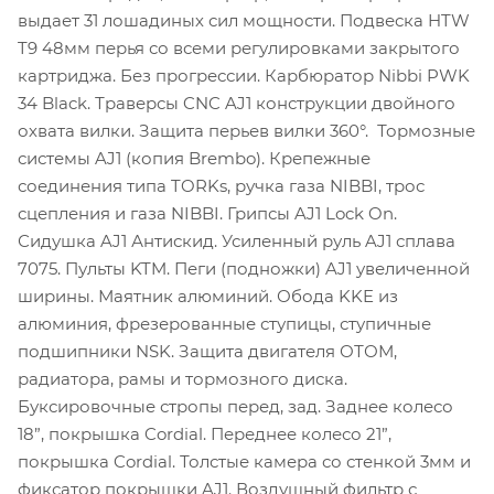
выдает 31 лошадиных сил мощности. Подвеска HTW
T9 48мм перья со всеми регулировками закрытого
картриджа. Без прогрессии. Карбюратор Nibbi PWK
34 Black. Траверсы CNC AJ1 конструкции двойного
охвата вилки. Защита перьев вилки 360°. Тормозные
системы AJ1 (копия Brembo). Крепежные
соединения типа TORKs, ручка газа NIBBI, трос
сцепления и газа NIBBI. Грипсы AJ1 Lock On.
Сидушка AJ1 Антискид. Усиленный руль AJ1 сплава
7075. Пульты KTM. Пеги (подножки) AJ1 увеличенной
ширины. Маятник алюминий. Обода KKE из
алюминия, фрезерованные ступицы, ступичные
подшипники NSK. Защита двигателя ОТОМ,
радиатора, рамы и тормозного диска.
Буксировочные стропы перед, зад. Заднее колесо
18”, покрышка Cordial. Переднее колесо 21”,
покрышка Cordial. Толстые камера со стенкой 3мм и
фиксатор покрышки AJ1. Воздушный фильтр с