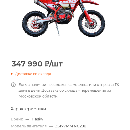
347 990
₽
/шт
Доставка со склада
Есть в наличии - возможен самовывоз или отправка ТК
день в день. Доставка со склада - перемещение из
Московской области.
Характеристики
Бренд
—
Hasky
Модель двигателя
—
ZS177MM NC298