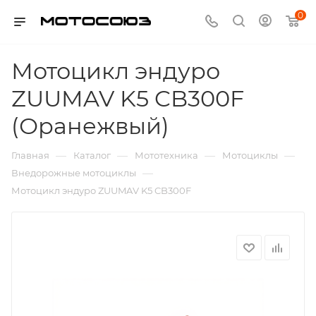
0
Мотоцикл эндуро
ZUUMAV K5 CB300F
(Оранежвый)
—
—
—
—
Главная
Каталог
Мототехника
Мотоциклы
—
Внедорожные мотоциклы
Мотоцикл эндуро ZUUMAV K5 CB300F