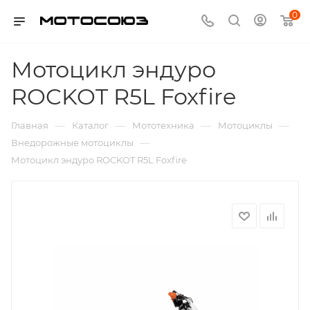
0
Мотоцикл эндуро
ROCKOT R5L Foxfire
—
—
—
—
Главная
Каталог
Мототехника
Мотоциклы
—
Внедорожные мотоциклы
Мотоцикл эндуро ROCKOT R5L Foxfire