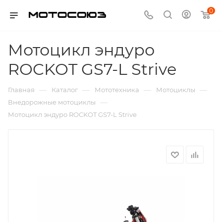
0
Мотоцикл эндуро
ROCKOT GS7-L Strive
—
—
—
—
Главная
Каталог
Мототехника
Мотоциклы
—
Внедорожные мотоциклы
Мотоцикл эндуро ROCKOT GS7-L Strive