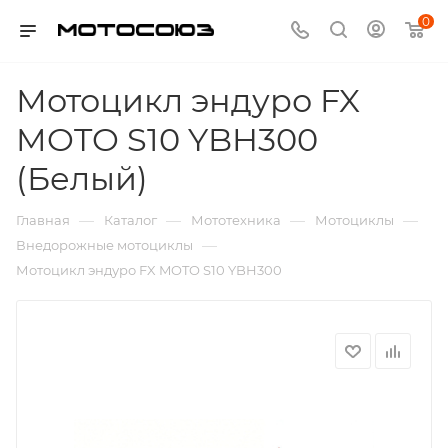
0
Мотоцикл эндуро FX
MOTO S10 YBH300
(Белый)
—
—
—
—
Главная
Каталог
Мототехника
Мотоциклы
—
Внедорожные мотоциклы
Мотоцикл эндуро FX MOTO S10 YBH300