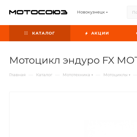
Новокузнецк
КАТАЛОГ
АКЦИИ
Мотоцикл эндуро FX MO
—
—
—
Главная
Каталог
Мототехника
Мотоциклы