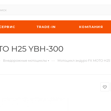
СЕРВИС
TRADE-IN
КОМПАНИЯ
TO H25 YBH-300
—
—
Внедорожные мотоциклы
Мотоцикл эндуро FX MOTO H25