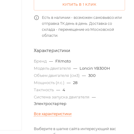
КУПИТЬ В 1 КЛИК
Есть в наличии - возможен самовывоз или
отправка ТК день в день. Доставка со
склада - перемещение из Московской
области.
Характеристики
Бренд
—
FXmoto
Модель двигателя
—
Loncin YB300H
Объем двигателя (см3)
—
300
Мощность (л.с.)
—
28
Тактность
—
4
Система запуска двигателя
—
Электростартер
Все характеристики
Выберите в шапке сайта интересующий вас