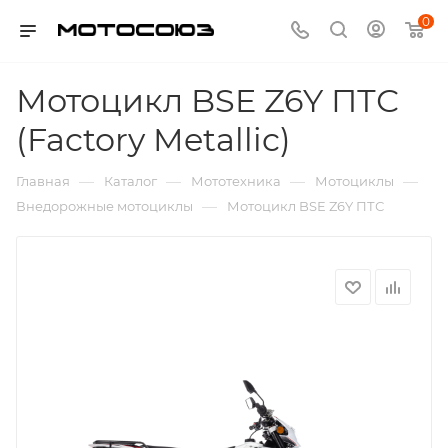
0
Мотоцикл BSE Z6Y ПТС
(Factory Metallic)
—
—
—
—
Главная
Каталог
Мототехника
Мотоциклы
—
Внедорожные мотоциклы
Мотоцикл BSE Z6Y ПТС