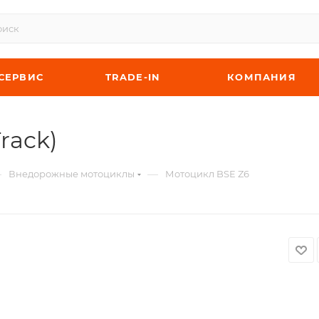
СЕРВИС
TRADE-IN
КОМПАНИЯ
rack)
—
—
Внедорожные мотоциклы
Мотоцикл BSE Z6