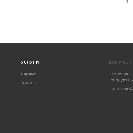
1/1
УСЛУГИ
ДОКУМЕН
Сервис
Политика
конфиденци
Trade-in
Политика C