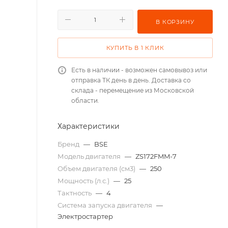
В КОРЗИНУ
КУПИТЬ В 1 КЛИК
Есть в наличии - возможен самовывоз или
отправка ТК день в день. Доставка со
склада - перемещение из Московской
области.
Характеристики
Бренд
—
BSE
Модель двигателя
—
ZS172FMM-7
Объем двигателя (см3)
—
250
Мощность (л.с.)
—
25
Тактность
—
4
Система запуска двигателя
—
Электростартер