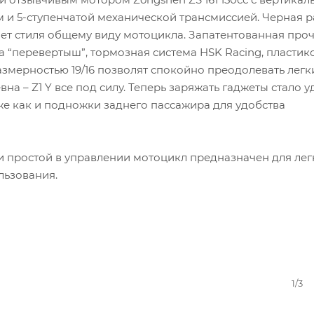
 5-ступенчатой механической трансмиссией. Черная р
ет стиля общему виду мотоцикла. Запатентованная про
ка “перевертыш”, тормозная система HSK Racing, пластик
азмерностью 19/16 позволят спокойно преодолевать легк
а – Z1 Y все под силу. Теперь заряжать гаджеты стало у
же как и подножки заднего пассажира для удобства
и простой в управлении мотоцикл предназначен для лег
льзования.
1/3