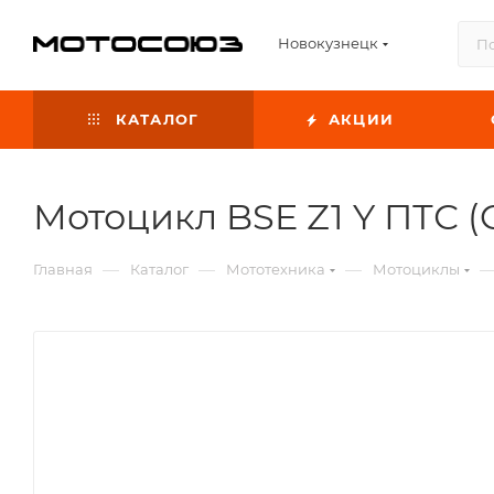
Новокузнецк
КАТАЛОГ
АКЦИИ
Мотоцикл BSE Z1 Y ПТС (Gl
—
—
—
Главная
Каталог
Мототехника
Мотоциклы