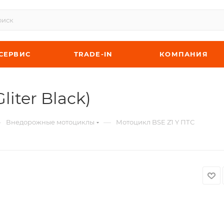
СЕРВИС
TRADE-IN
КОМПАНИЯ
iter Black)
—
—
Внедорожные мотоциклы
Мотоцикл BSE Z1 Y ПТС