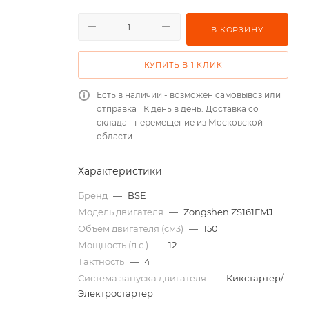
В КОРЗИНУ
КУПИТЬ В 1 КЛИК
Есть в наличии - возможен самовывоз или
отправка ТК день в день. Доставка со
склада - перемещение из Московской
области.
Характеристики
Бренд
—
BSE
Модель двигателя
—
Zongshen ZS161FMJ
Объем двигателя (см3)
—
150
Мощность (л.с.)
—
12
Тактность
—
4
Система запуска двигателя
—
Кикстартер/
Электростартер