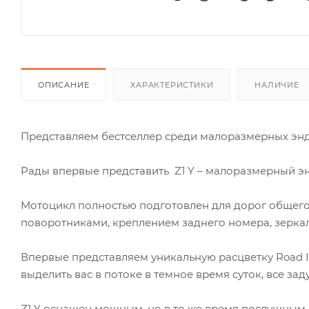
ОПИСАНИЕ
ХАРАКТЕРИСТИКИ
НАЛИЧИЕ
Представляем бестселлер среди малоразмерных энду
Рады впервые представить Z1 Y – малоразмерный эн
Мотоцикл полностью подготовлен для дорог общего
поворотниками, креплением заднего номера, зеркал
Впервые представляем уникальную расцветку Road 
выделить вас в потоке в темное время суток, все з
Z1 Y оснащен мощным, но в то же время послушным 