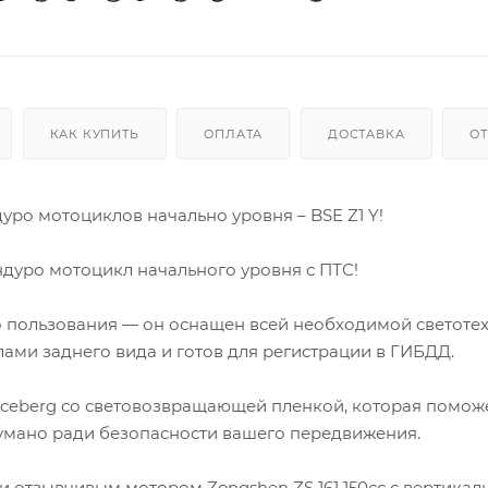
КАК КУПИТЬ
ОПЛАТА
ДОСТАВКА
О
ро мотоциклов начально уровня – BSE Z1 Y!
дуро мотоцикл начального уровня с ПТС!
 пользования — он оснащен всей необходимой светотех
ами заднего вида и готов для регистрации в ГИБДД.
Iceberg со световозвращающей пленкой, которая помож
адумано ради безопасности вашего передвижения.
и отзывчивым мотором Zongshen ZS 161 150сс с вертика