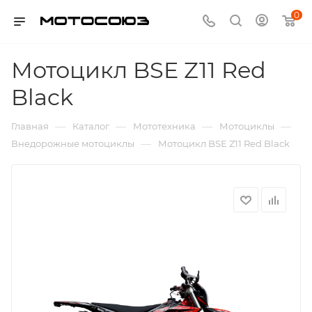
0
Мотоцикл BSE Z11 Red
Black
—
—
—
—
Главная
Каталог
Мототехника
Мотоциклы
—
Внедорожные мотоциклы
Мотоцикл BSE Z11 Red Black