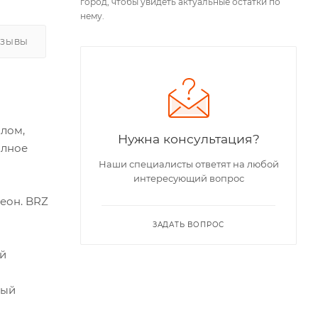
город, чтобы увидеть актуальные остатки по
нему.
ТЗЫВЫ
алом,
Нужна консультация?
олное
Наши специалисты ответят на любой
интересующий вопрос
еон. BRZ
ЗАДАТЬ ВОПРОС
ой
ный