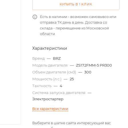
КУПИТЬ В 1 КЛИК
Есть в наличии - возможен самовывоз или
отправка ТК день в день. Доставка со
склада - перемещение из Московской
области.
Характеристики
Бренд
—
BRZ
Модель двигателя
—
ZS172FMM-5 PR300
Объем двигателя (см3)
—
300
Мощность (л.с.)
—
25
Тактность
—
4
Система запуска двигателя
—
Электростартер
Все характеристики
Выберите в шапке сайта интересующий вас