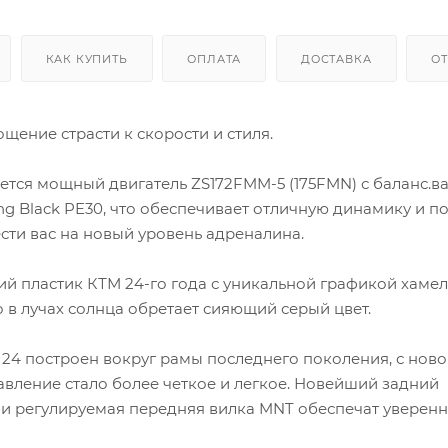
КАК КУПИТЬ
ОПЛАТА
ДОСТАВКА
О
ощение страсти к скорости и стиля.
ется мощный двигатель ZS172FMM-5 (175FMN) с баланс.в
ng Black PE30, что обеспечивает отличную динамику и п
сти вас на новый уровень адреналина.
й пластик КТМ 24-го года с уникальной графикой хамел
о в лучах солнца обретает сияющий серый цвет.
 24 построен вокруг рамы последнего поколения, с нов
вление стало более четкое и легкое. Новейший задний
и регулируемая передняя вилка MNT обеспечат уверен