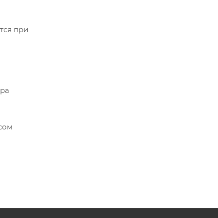
тся при
ара
сом