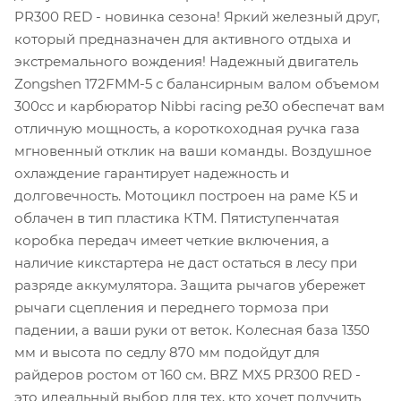
PR300 RED - новинка сезона! Яркий железный друг,
который предназначен для активного отдыха и
экстремального вождения! Надежный двигатель
Zongshen 172FMM-5 с балансирным валом объемом
300сс и карбюратор Nibbi racing pe30 обеспечат вам
отличную мощность, а короткоходная ручка газа
мгновенный отклик на ваши команды. Воздушное
охлаждение гарантирует надежность и
долговечность. Мотоцикл построен на раме К5 и
облачен в тип пластика КТМ. Пятиступенчатая
коробка передач имеет четкие включения, а
наличие кикстартера не даст остаться в лесу при
разряде аккумулятора. Защита рычагов убережет
рычаги сцепления и переднего тормоза при
падении, а ваши руки от веток. Колесная база 1350
мм и высота по седлу 870 мм подойдут для
райдеров ростом от 160 см. BRZ MX5 PR300 RED -
это идеальный выбор для тех, кто хочет получить