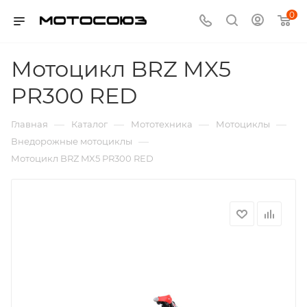
0
Мотоцикл BRZ MX5
PR300 RED
—
—
—
—
Главная
Каталог
Мототехника
Мотоциклы
—
Внедорожные мотоциклы
Мотоцикл BRZ MX5 PR300 RED