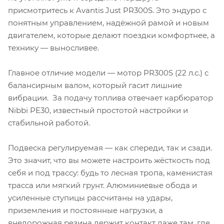
присмотритесь к Avantis Just PR300S. Это эндуро с
понятным управлением, надёжной рамой и новым
двигателем, которые делают поездки комфортнее, а
технику — выносливее.
Главное отличие модели — мотор PR300S (22 л.с.) с
балансирным валом, который гасит лишние
вибрации. За подачу топлива отвечает карбюратор
Nibbi PE30, известный простотой настройки и
стабильной работой.
Подвеска регулируемая — как спереди, так и сзади.
Это значит, что вы можете настроить жёсткость под
себя и под трассу: будь то лесная тропа, каменистая
трасса или мягкий грунт. Алюминиевые обода и
усиленные ступицы рассчитаны на удары,
приземления и постоянные нагрузки, а
внедорожная резина держит контакт даже там, где