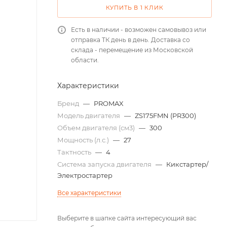
КУПИТЬ В 1 КЛИК
Есть в наличии - возможен самовывоз или
отправка ТК день в день. Доставка со
склада - перемещение из Московской
области.
Характеристики
Бренд
—
PROMAX
Модель двигателя
—
ZS175FMN (PR300)
Объем двигателя (см3)
—
300
Мощность (л.с.)
—
27
Тактность
—
4
Система запуска двигателя
—
Кикстартер/
Электростартер
Все характеристики
Выберите в шапке сайта интересующий вас