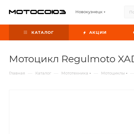
Новокузнецк
КАТАЛОГ
АКЦИИ
Мотоцикл Regulmoto XA
—
—
—
Главная
Каталог
Мототехника
Мотоциклы