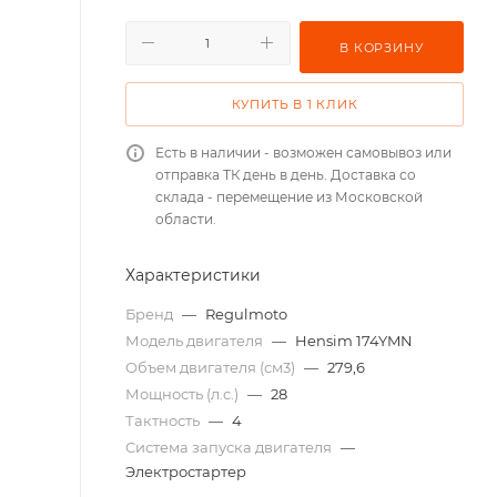
В КОРЗИНУ
КУПИТЬ В 1 КЛИК
Есть в наличии - возможен самовывоз или
отправка ТК день в день. Доставка со
склада - перемещение из Московской
области.
Характеристики
Бренд
—
Regulmoto
Модель двигателя
—
Hensim 174YMN
Объем двигателя (см3)
—
279,6
Мощность (л.с.)
—
28
Тактность
—
4
Система запуска двигателя
—
Электростартер