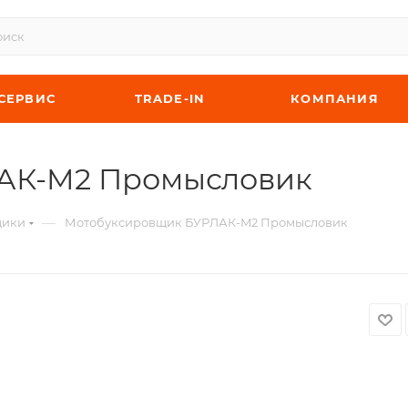
СЕРВИС
TRADE-IN
КОМПАНИЯ
АК-M2 Промысловик
—
щики
Мотобуксировщик БУРЛАК-M2 Промысловик