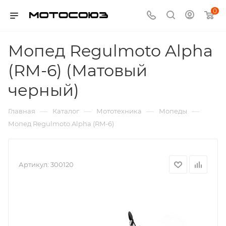
0
Мопед Regulmoto Alpha
(RM-6) (Матовый
черный)
—
—
—
—
Главная
Каталог
Мототехника
Мопеды
Мопед Regulmoto Alpha (RM-6)
Артикул:
300120