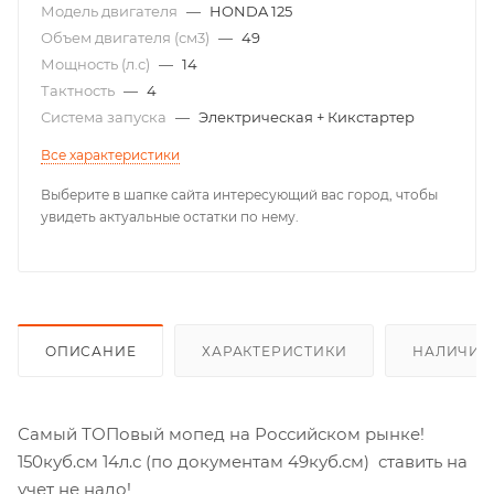
Модель двигателя
—
HONDA 125
Объем двигателя (см3)
—
49
Мощность (л.с)
—
14
Тактность
—
4
Система запуска
—
Электрическая + Кикстартер
Все характеристики
Выберите в шапке сайта интересующий вас город, чтобы
увидеть актуальные остатки по нему.
ОПИСАНИЕ
ХАРАКТЕРИСТИКИ
НАЛИЧИЕ
Самый ТОПовый мопед на Российском рынке!
150куб.см 14л.с (по документам 49куб.см) ставить на
учет не надо!