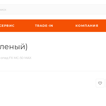
СЕРВИС
TRADE-IN
КОМПАНИЯ
еленый)
опед FX MC-50 MAX