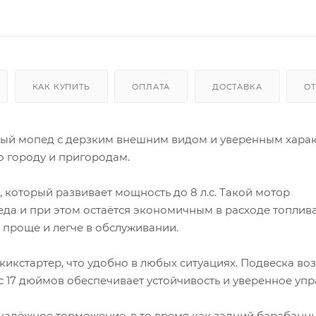
КАК КУПИТЬ
ОПЛАТА
ДОСТАВКА
О
ный мопед с дерзким внешним видом и уверенным харак
 городу и пригородам.
, который развивает мощность до 8 л.с. Такой мотор
да и при этом остаётся экономичным в расходе топлива
 проще и легче в обслуживании.
 кикстартер, что удобно в любых ситуациях. Подвеска в
с 17 дюймов обеспечивает устойчивость и уверенное упр
надёжное торможение, в то время как задний барабанн