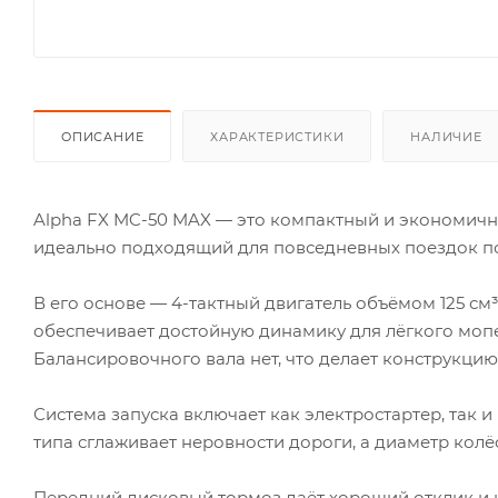
ОПИСАНИЕ
ХАРАКТЕРИСТИКИ
НАЛИЧИЕ
Alpha FX MC-50 MAX — это компактный и экономич
идеально подходящий для повседневных поездок по
В его основе — 4-тактный двигатель объёмом 125 см³
обеспечивает достойную динамику для лёгкого мопе
Балансировочного вала нет, что делает конструкцию
Система запуска включает как электростартер, так и
типа сглаживает неровности дороги, а диаметр колё
Передний дисковый тормоз даёт хороший отклик и 