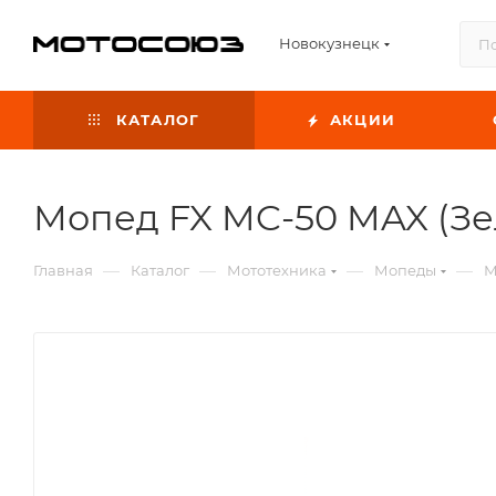
Новокузнецк
КАТАЛОГ
АКЦИИ
Мопед FX MC-50 MAX (З
—
—
—
—
Главная
Каталог
Мототехника
Мопеды
М