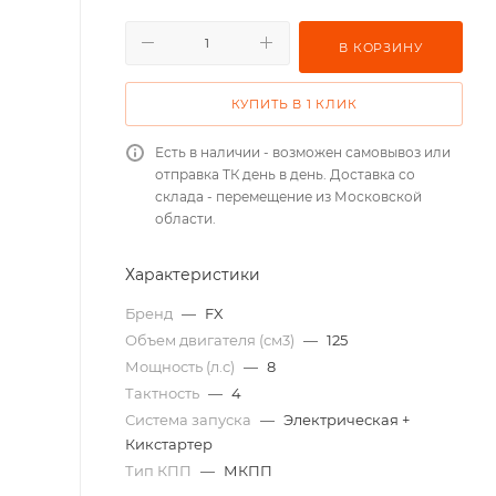
В КОРЗИНУ
КУПИТЬ В 1 КЛИК
Есть в наличии - возможен самовывоз или
отправка ТК день в день. Доставка со
склада - перемещение из Московской
области.
Характеристики
Бренд
—
FX
Объем двигателя (см3)
—
125
Мощность (л.с)
—
8
Тактность
—
4
Система запуска
—
Электрическая +
Кикстартер
Тип КПП
—
МКПП