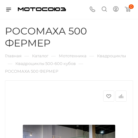
0
РОСОМАХА 500
ФЕРМЕР
—
—
—
Главная
Каталог
Мототехника
Квадроциклы
—
—
Квадроциклы 500-600 кубов
РОСОМАХА 500 ФЕРМЕР