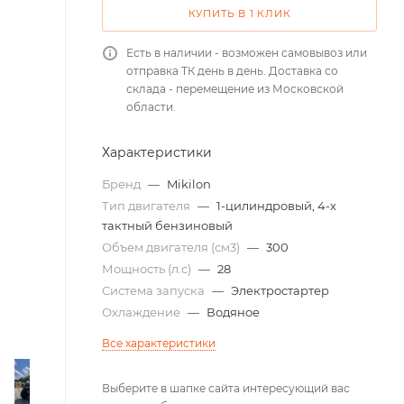
КУПИТЬ В 1 КЛИК
Есть в наличии - возможен самовывоз или
отправка ТК день в день. Доставка со
склада - перемещение из Московской
области.
Характеристики
Бренд
—
Mikilon
Тип двигателя
—
1-цилиндровый, 4-х
тактный бензиновый
Объем двигателя (см3)
—
300
Мощность (л.с)
—
28
Система запуска
—
Электростартер
Охлаждение
—
Водяное
Все характеристики
Выберите в шапке сайта интересующий вас