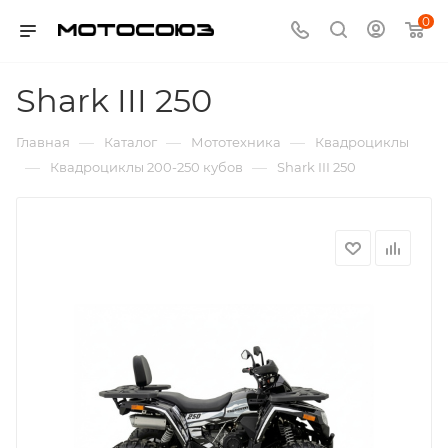
0
Shark III 250
—
—
—
Главная
Каталог
Мототехника
Квадроциклы
—
—
Квадроциклы 200-250 кубов
Shark III 250