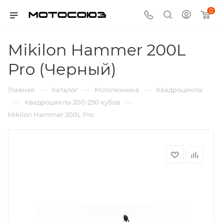
0
Mikilon Hammer 200L
Pro (Черный)
—
—
—
Главная
Каталог
Мототехника
Квадроциклы
—
—
Квадроциклы 200-250 кубов
Mikilon Hammer 200L Pro