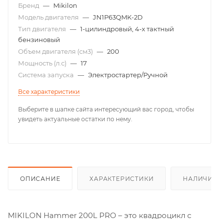
Бренд
—
Mikilon
Модель двигателя
—
JN1P63QMK-2D
Тип двигателя
—
1-цилиндровый, 4-х тактный
бензиновый
Объем двигателя (см3)
—
200
Мощность (л.с)
—
17
Система запуска
—
Электростартер/Ручной
Все характеристики
Выберите в шапке сайта интересующий вас город, чтобы
увидеть актуальные остатки по нему.
ОПИСАНИЕ
ХАРАКТЕРИСТИКИ
НАЛИЧИЕ
MIKILON Hammer 200L PRO – это квадроцикл с