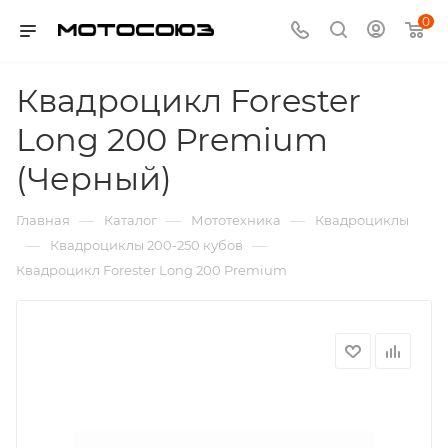
0
Квадроцикл Forester
Long 200 Premium
(Черный)
—
—
—
Главная
Каталог
Мототехника
Квадроциклы
—
—
Квадроциклы 200-250 кубов
Квадроцикл Forester Long 200 Premium