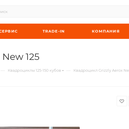
СЕРВИС
TRADE-IN
КОМПАНИЯ
 New 125
—
—
Квадроциклы 125-150 кубов
Квадроцикл Grizzly Aerox Ne