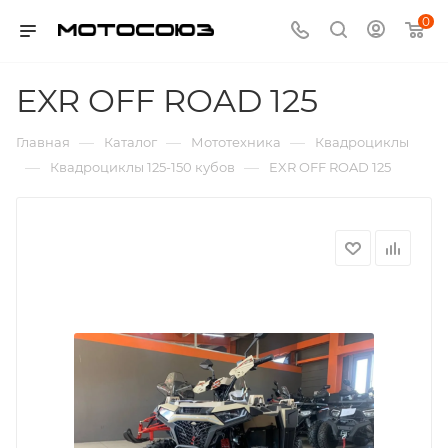
0
EXR OFF ROAD 125
—
—
—
Главная
Каталог
Мототехника
Квадроциклы
—
—
Квадроциклы 125-150 кубов
EXR OFF ROAD 125