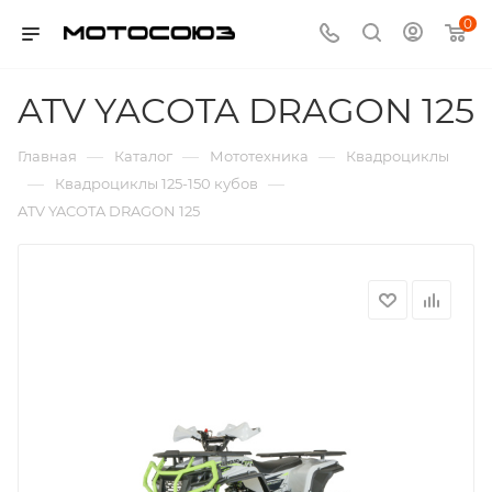
0
ATV YACOTA DRAGON 125
—
—
—
Главная
Каталог
Мототехника
Квадроциклы
—
—
Квадроциклы 125-150 кубов
ATV YACOTA DRAGON 125