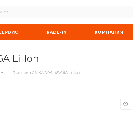
СЕРВИС
TRADE-IN
КОМПАНИЯ
A Li-lon
—
ы
Трицикл GMKA 004 48V16A Li-lon