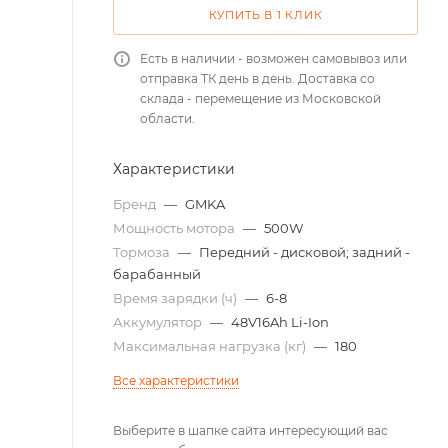
КУПИТЬ В 1 КЛИК
Есть в наличии - возможен самовывоз или
отправка ТК день в день. Доставка со
склада - перемещение из Московской
области.
Характеристики
Бренд
—
GMKA
Мощность мотора
—
500W
Тормоза
—
Передний - дисковой; задний -
барабанный
Время зарядки (ч)
—
6-8
Аккумулятор
—
48V16Ah Li-Ion
Максимальная нагрузка (кг)
—
180
Все характеристики
Выберите в шапке сайта интересующий вас