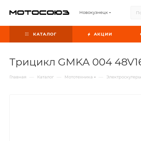
Новокузнецк
КАТАЛОГ
АКЦИИ
Трицикл GMKA 004 48V16
—
—
—
Главная
Каталог
Мототехника
Электроскутер