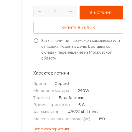
В КОРЗИНУ
КУПИТЬ В 1 КЛИК
Есть в наличии - возможен самовывоз или
отправка ТК день в день. Доставка со
склада - перемещение из Московской
области.
Характеристики
Бренд
—
Gepard
Мощность мотора
—
240W
Тормоза
—
Барабанные
Время зарядки (ч)
—
6-8
Аккумулятор
—
48V20Ah Li-Ion
Максимальная нагрузка (кг)
—
150
Все характеристики