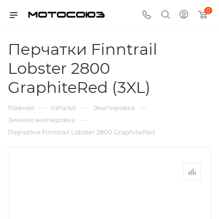
0
Перчатки Finntrail
Lobster 2800
GraphiteRed (3XL)
—
—
—
Главная
Каталог
Экипировка
—
Зимняя экипировка
Перчатки Finntrail Lobster 2800 GraphiteRed