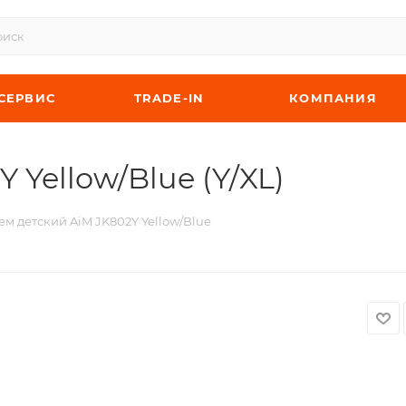
СЕРВИС
TRADE-IN
КОМПАНИЯ
 Yellow/Blue (Y/XL)
м детский AiM JK802Y Yellow/Blue