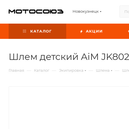
Новокузнецк
КАТАЛОГ
АКЦИИ
Шлем детский AiM JK802Y
—
—
—
—
Главная
Каталог
Экипировка
Шлема
Шле