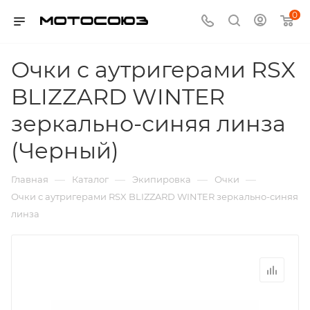
0
Очки с аутригерами RSX
BLIZZARD WINTER
зеркально-синяя линза
(Черный)
—
—
—
—
Главная
Каталог
Экипировка
Очки
Очки с аутригерами RSX BLIZZARD WINTER зеркально-синяя
линза