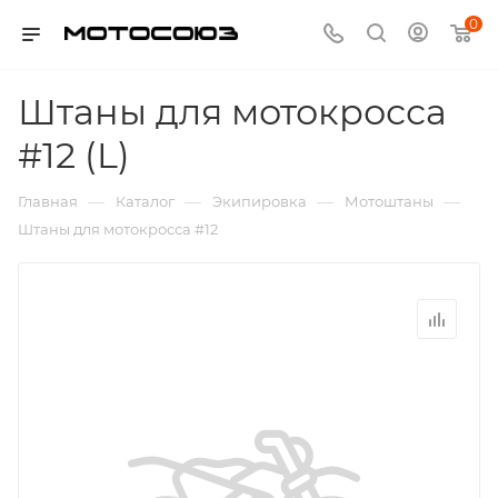
0
Штаны для мотокросса
#12 (L)
—
—
—
—
Главная
Каталог
Экипировка
Мотоштаны
Штаны для мотокросса #12