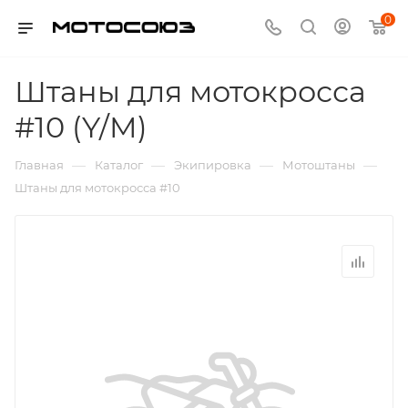
0
Штаны для мотокросса
#10 (Y/M)
—
—
—
—
Главная
Каталог
Экипировка
Мотоштаны
Штаны для мотокросса #10